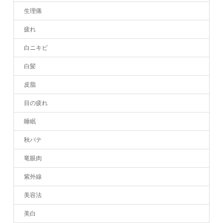
生理痛
疲れ
白ニキビ
白髪
皮脂
目の疲れ
睡眠
秋バテ
竜眼肉
紫外線
美容法
美白