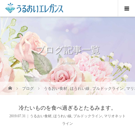
ブログ記事一覧
Archives
ブログ
うるおい食材
,
ほうれい線
,
ブルドックライン
,
マリ
冷たいものを食べ過ぎるとたるみます。
2019.07.31
うるおい食材
,
ほうれい線
,
ブルドックライン
,
マリオネット
ライン