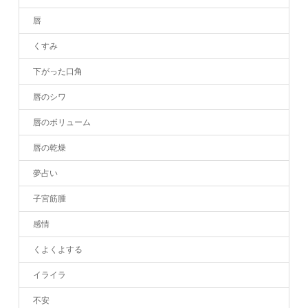
唇
くすみ
下がった口角
唇のシワ
唇のボリューム
唇の乾燥
夢占い
子宮筋腫
感情
くよくよする
イライラ
不安