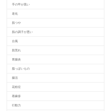
手の甲が黒い
老化
肌つや
肌の調子が悪い
台風
肌荒れ
胃腸炎
脂っぽいもの
腸活
花粉症
蕁麻疹
行動力