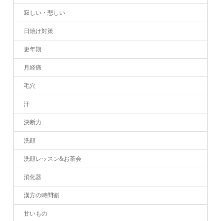
寂しい・悲しい
日焼け対策
更年期
月経痛
毛穴
汗
決断力
洗顔
洗顔レッスン&お茶会
消化器
漢方の時間割
甘いもの