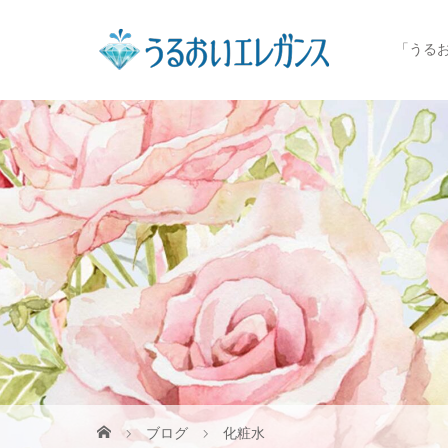
「うる
ブログ
化粧水