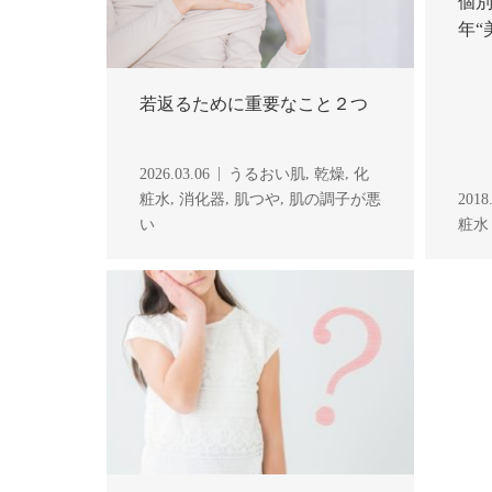
個
年“
若返るために重要なこと２つ
,
,
2026.03.06
うるおい肌
乾燥
化
,
,
,
粧水
消化器
肌つや
肌の調子が悪
2018
い
粧水