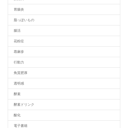
胃腸炎
脂っぽいもの
腸活
花粉症
蕁麻疹
行動力
角質肥厚
透明感
酵素
酵素ドリンク
酸化
電子書籍