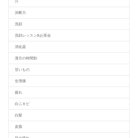
汗
決断力
洗顔
洗顔レッスン&お茶会
消化器
漢方の時間割
甘いもの
生理痛
疲れ
白ニキビ
白髪
皮脂
目の疲れ