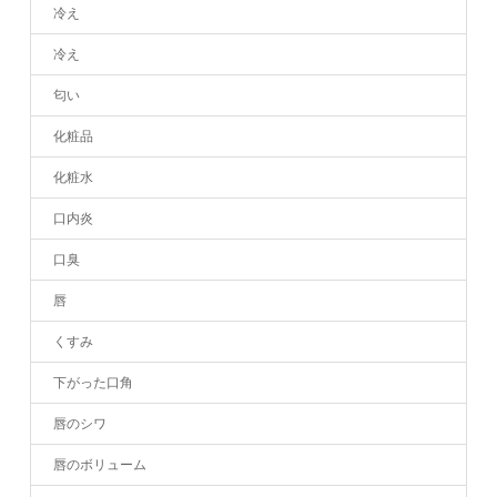
冷え
冷え
匂い
化粧品
化粧水
口内炎
口臭
唇
くすみ
下がった口角
唇のシワ
唇のボリューム