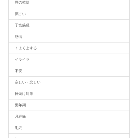
唇の乾燥
夢占い
子宮筋腫
感情
くよくよする
イライラ
不安
寂しい・悲しい
日焼け対策
更年期
月経痛
毛穴