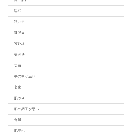
睡眠
秋バテ
竜眼肉
紫外線
美容法
美白
手の甲が黒い
老化
肌つや
肌の調子が悪い
台風
肌荒れ