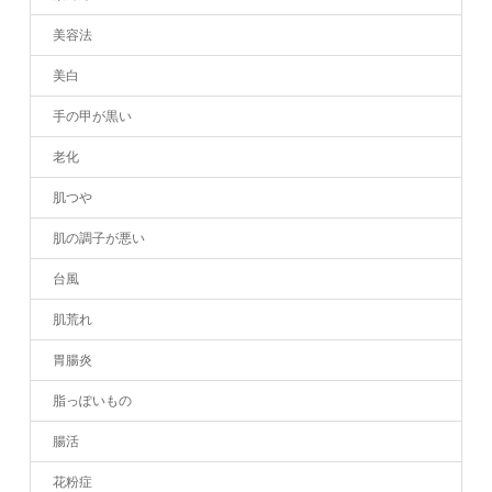
美容法
美白
手の甲が黒い
老化
肌つや
肌の調子が悪い
台風
肌荒れ
胃腸炎
脂っぽいもの
腸活
花粉症