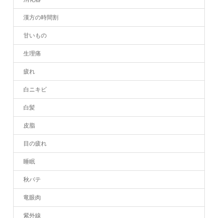
漢方の時間割
甘いもの
生理痛
疲れ
白ニキビ
白髪
皮脂
目の疲れ
睡眠
秋バテ
竜眼肉
紫外線