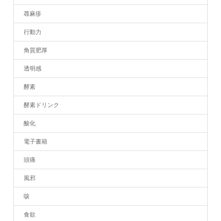
蕁麻疹
行動力
角質肥厚
透明感
酵素
酵素ドリンク
酸化
電子書籍
頭痛
風邪
咳
食欲