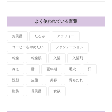
よく使われている言葉
お風呂
たるみ
アラフォー
コーヒーをやめたい
ファンデーション
乾燥
乾燥肌
入浴
入浴剤
冷え
唇
更年期
毛穴
汗
洗顔
皮脂
美容
胃もたれ
脂肪
長風呂
食欲