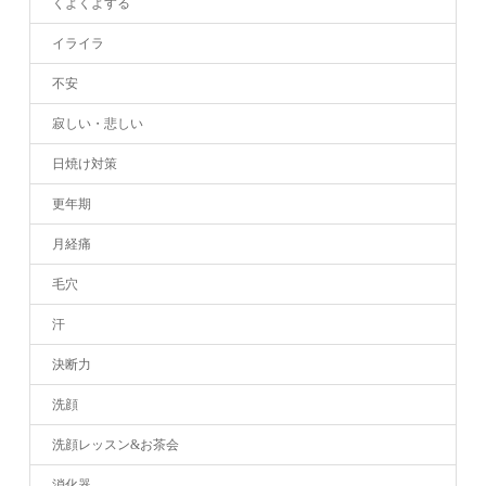
くよくよする
イライラ
不安
寂しい・悲しい
日焼け対策
更年期
月経痛
毛穴
汗
決断力
洗顔
洗顔レッスン&お茶会
消化器