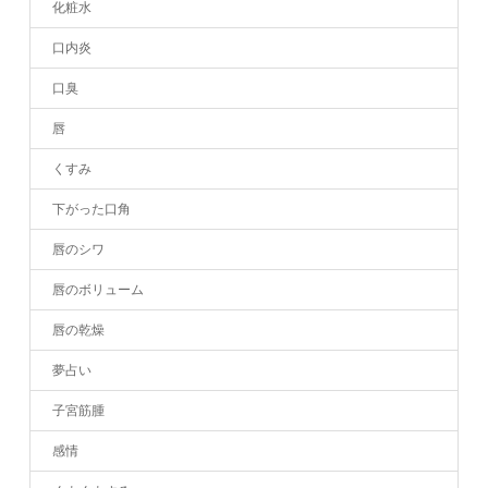
化粧水
口内炎
口臭
唇
くすみ
下がった口角
唇のシワ
唇のボリューム
唇の乾燥
夢占い
子宮筋腫
感情