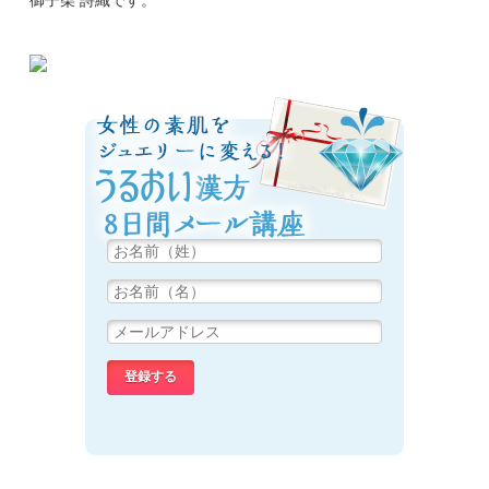
御子柴 詩織です。
女性の素肌