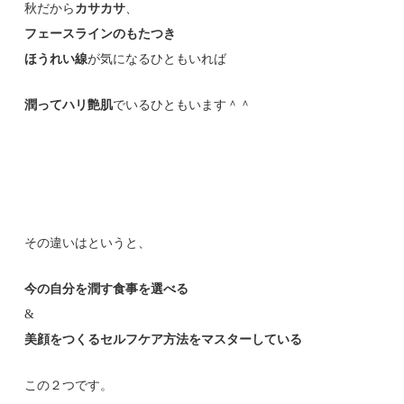
秋だから
カサカサ
、
フェースラインのもたつき
ほうれい線
が気になるひともいれば
潤ってハリ艶肌
でいるひともいます＾＾
その違いはというと、
今の自分を潤す食事を選べる
&
美顔をつくるセルフケア方法をマスターしている
この２つです。