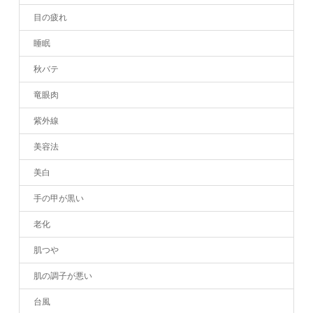
目の疲れ
睡眠
秋バテ
竜眼肉
紫外線
美容法
美白
手の甲が黒い
老化
肌つや
肌の調子が悪い
台風