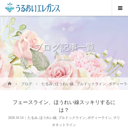
ブログ記事一覧
Archives
ブログ
たるみ
,
ほうれい線
,
ブルドックライン
,
ボディーラ
フェースライン、ほうれい線スッキリするに
は？
2020.10.14
たるみ
,
ほうれい線
,
ブルドックライン
,
ボディーライン
,
マリ
オネットライン