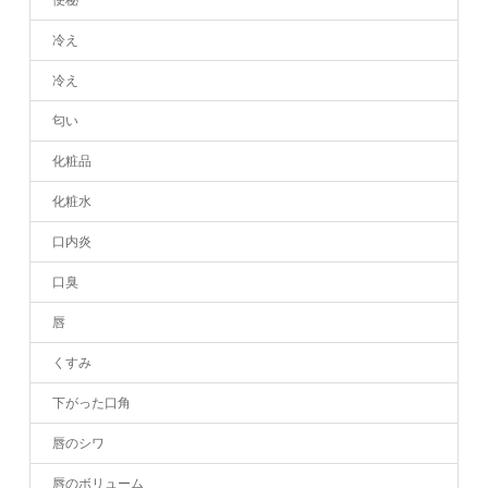
冷え
冷え
匂い
化粧品
化粧水
口内炎
口臭
唇
くすみ
下がった口角
唇のシワ
唇のボリューム