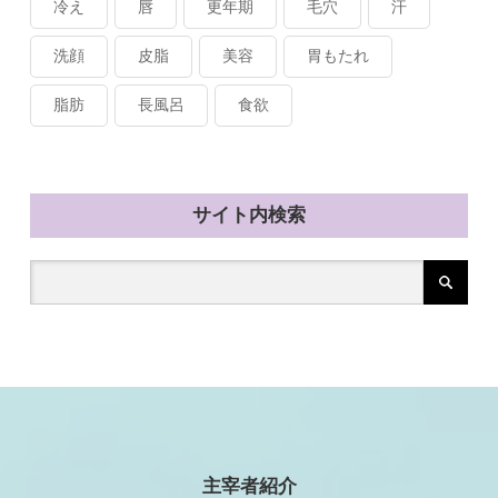
冷え
唇
更年期
毛穴
汗
洗顔
皮脂
美容
胃もたれ
脂肪
長風呂
食欲
サイト内検索
主宰者紹介