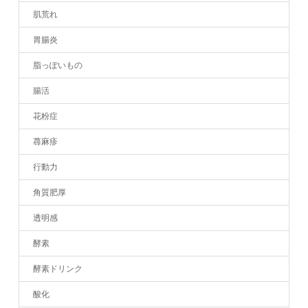
肌荒れ
胃腸炎
脂っぽいもの
腸活
花粉症
蕁麻疹
行動力
角質肥厚
透明感
酵素
酵素ドリンク
酸化