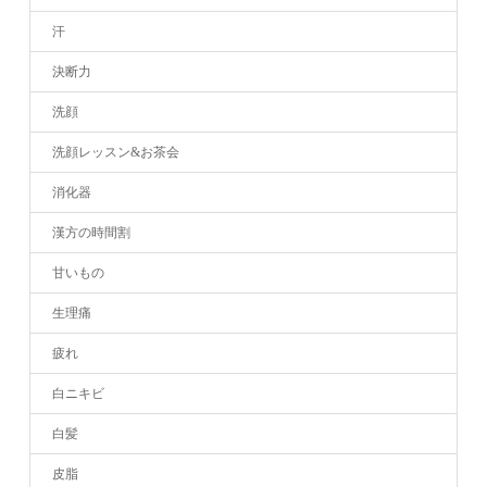
汗
決断力
洗顔
洗顔レッスン&お茶会
消化器
漢方の時間割
甘いもの
生理痛
疲れ
白ニキビ
白髪
皮脂