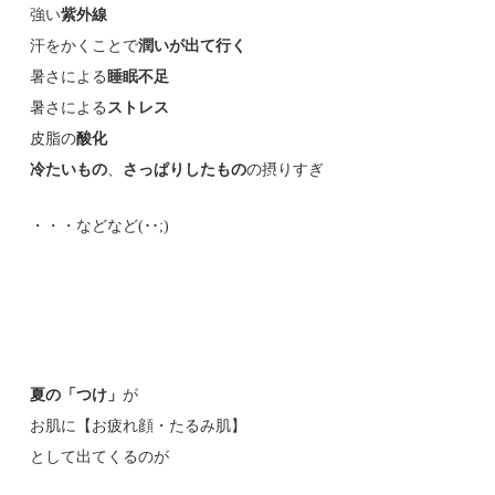
強い
紫外線
汗をかくことで
潤いが出て行く
暑さによる
睡眠不足
暑さによる
ストレス
皮脂の
酸化
冷たいもの
、
さっぱりしたもの
の摂りすぎ
・・・などなど(･･;)
夏の「つけ」
が
お肌に【お疲れ顔・たるみ肌】
として出てくるのが