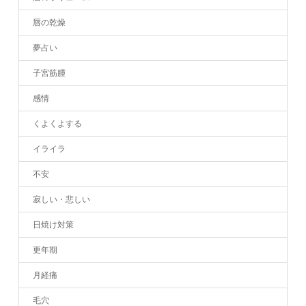
唇の乾燥
夢占い
子宮筋腫
感情
くよくよする
イライラ
不安
寂しい・悲しい
日焼け対策
更年期
月経痛
毛穴