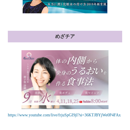
めざチア
https://www.youtube.com/live/frjuSpGI9jI?si=36KTJBYjWe0P4FAx